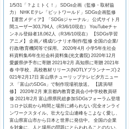
1/5/31「？よミトく！」 SDGs企画（監修・取材協
力） NHK Eテレ「ビットワールド」SDGs企画監修
【運営メディア】「SDGsジャーナル」 公式サイト月
間ユーザー303,794人（R3/6/10現在） YouTubeチャ
ンネル登録者18,062人（R3/6/10現在） 【SDGs学習
アニメ】 企画／構成/シナリオ/制作/監修 全国の企業/
行政/教育機関等で採用。 2020年4月 小学5年生社会
科資料集/6年生社会科資料集(光文書院) 2020年12月
愛媛県伊予市に寄贈 2021年2月 高知県に寄贈 2021年
春 中学校、高校教材リリース(NOTLYプランナーズ) 2
021年2月17日 富山県チューリップテレビ夕方ニュー
ス 「富山のSDGs」で制作現場初放送。 【講演/研
修】 2020年2月 東京都内教育委員会小中学校教員研
修 2021年2月 富山県県民総参加SDGsフォーラム登壇
コロナ以前から時間と場所に縛られない完全オンライ
ンワークスタイル。壮大な立山連峰をこよなく愛し、
富山県富山市から日本と世界に発信中。 全国の企業
を対象に、人と場所の問題にとらわれることのない、