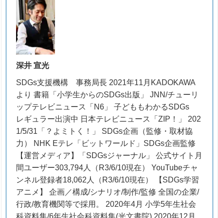
深井 宣光
SDGs支援機構 事務局長 2021年11月KADOKAWA
より 書籍「小学生からのSDGs出版」 JNN/チューリ
ップテレビニュース「N6」 子どももわかるSDGs
レギュラー出演中 日本テレビニュース「ZIP！」 202
1/5/31「？よミトく！」 SDGs企画（監修・取材協
力） NHK Eテレ「ビットワールド」SDGs企画監修
【運営メディア】「SDGsジャーナル」 公式サイト月
間ユーザー303,794人（R3/6/10現在） YouTubeチャ
ンネル登録者18,062人（R3/6/10現在） 【SDGs学習
アニメ】 企画／構成/シナリオ/制作/監修 全国の企業/
行政/教育機関等で採用。 2020年4月 小学5年生社会
科資料集/6年生社会科資料集(光文書院) 2020年12月