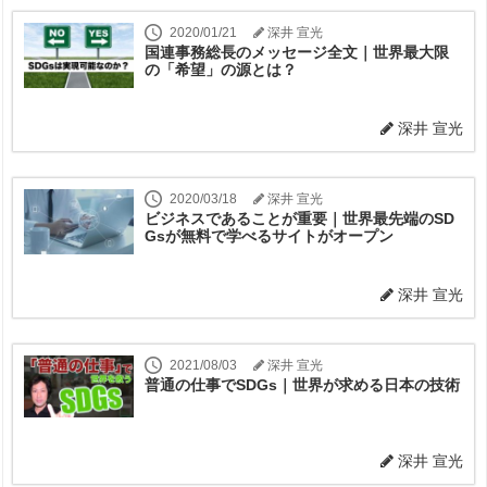
2020/01/21
深井 宣光
国連事務総長のメッセージ全文｜世界最大限
の「希望」の源とは？
深井 宣光
2020/03/18
深井 宣光
ビジネスであることが重要｜世界最先端のSD
Gsが無料で学べるサイトがオープン
深井 宣光
2021/08/03
深井 宣光
普通の仕事でSDGs｜世界が求める日本の技術
深井 宣光