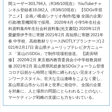
間ユーザー303,794人（R3/6/10現在） YouTubeチャ
ンネル登録者18,062人（R3/6/10現在） 【SDGs学習
アニメ】 企画／構成/シナリオ/制作/監修 全国の企業/
行政/教育機関等で採用。 2020年4月 小学5年生社会
科資料集/6年生社会科資料集(光文書院) 2020年12月
愛媛県伊予市に寄贈 2021年2月 高知県に寄贈 2021年
春 中学校、高校教材リリース(NOTLYプランナーズ) 2
021年2月17日 富山県チューリップテレビ夕方ニュー
ス 「富山のSDGs」で制作現場初放送。 【講演/研
修】 2020年2月 東京都内教育委員会小中学校教員研
修 2021年2月 富山県県民総参加SDGsフォーラム登壇
コロナ以前から時間と場所に縛られない完全オンライ
ンワークスタイル。壮大な立山連峰をこよなく愛し、
富山県富山市から日本と世界に発信中。 全国の企業
を対象に、人と場所の問題にとらわれることのない、
マーケティング戦略の支援にも力をいれている。