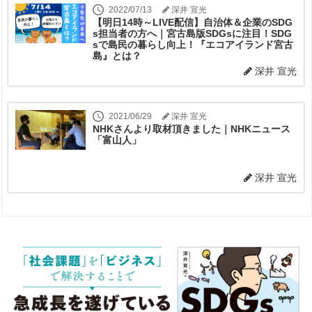
2022/07/13
深井 宣光
【明日14時～LIVE配信】自治体＆企業のSDG
s担当者の方へ｜宮古島版SDGsに注目！SDG
sで島民の暮らし向上！『エコアイランド宮古
島』とは？
深井 宣光
2021/06/29
深井 宣光
NHKさんより取材頂きました｜NHKニュース
「富山人」
深井 宣光