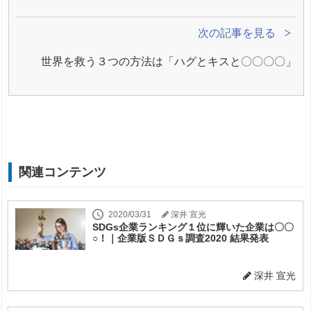
次の記事を見る
世界を救う３つの方法は「ハグとキスと〇〇〇〇」
関連コンテンツ
2020/03/31
深井 宣光
SDGs企業ランキング１位に輝いた企業は〇〇
○！｜企業版ＳＤＧｓ調査2020 結果発表
深井 宣光