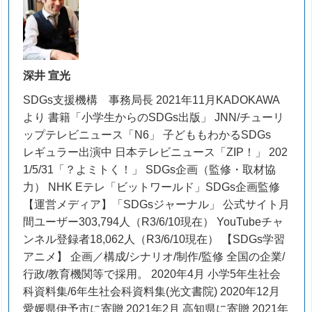
深井 宣光
SDGs支援機構 事務局長 2021年11月KADOKAWA
より 書籍「小学生からのSDGs出版」 JNN/チューリ
ップテレビニュース「N6」 子どももわかるSDGs
レギュラー出演中 日本テレビニュース「ZIP！」 202
1/5/31「？よミトく！」 SDGs企画（監修・取材協
力） NHK Eテレ「ビットワールド」SDGs企画監修
【運営メディア】「SDGsジャーナル」 公式サイト月
間ユーザー303,794人（R3/6/10現在） YouTubeチャ
ンネル登録者18,062人（R3/6/10現在） 【SDGs学習
アニメ】 企画／構成/シナリオ/制作/監修 全国の企業/
行政/教育機関等で採用。 2020年4月 小学5年生社会
科資料集/6年生社会科資料集(光文書院) 2020年12月
愛媛県伊予市に寄贈 2021年2月 高知県に寄贈 2021年