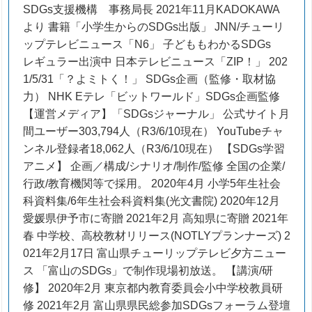
SDGs支援機構 事務局長 2021年11月KADOKAWA
より 書籍「小学生からのSDGs出版」 JNN/チューリ
ップテレビニュース「N6」 子どももわかるSDGs
レギュラー出演中 日本テレビニュース「ZIP！」 202
1/5/31「？よミトく！」 SDGs企画（監修・取材協
力） NHK Eテレ「ビットワールド」SDGs企画監修
【運営メディア】「SDGsジャーナル」 公式サイト月
間ユーザー303,794人（R3/6/10現在） YouTubeチャ
ンネル登録者18,062人（R3/6/10現在） 【SDGs学習
アニメ】 企画／構成/シナリオ/制作/監修 全国の企業/
行政/教育機関等で採用。 2020年4月 小学5年生社会
科資料集/6年生社会科資料集(光文書院) 2020年12月
愛媛県伊予市に寄贈 2021年2月 高知県に寄贈 2021年
春 中学校、高校教材リリース(NOTLYプランナーズ) 2
021年2月17日 富山県チューリップテレビ夕方ニュー
ス 「富山のSDGs」で制作現場初放送。 【講演/研
修】 2020年2月 東京都内教育委員会小中学校教員研
修 2021年2月 富山県県民総参加SDGsフォーラム登壇