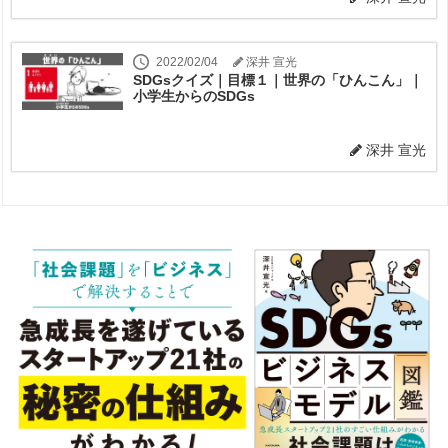
2022/02/04
深井 宣光
SDGsクイズ｜目標１｜世界の「ひんこん」｜
小学生からのSDGs
深井 宣光