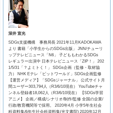
深井 宣光
SDGs支援機構 事務局長 2021年11月KADOKAWA
より 書籍「小学生からのSDGs出版」 JNN/チューリ
ップテレビニュース「N6」 子どももわかるSDGs
レギュラー出演中 日本テレビニュース「ZIP！」 202
1/5/31「？よミトく！」 SDGs企画（監修・取材協
力） NHK Eテレ「ビットワールド」SDGs企画監修
【運営メディア】「SDGsジャーナル」 公式サイト月
間ユーザー303,794人（R3/6/10現在） YouTubeチャ
ンネル登録者18,062人（R3/6/10現在） 【SDGs学習
アニメ】 企画／構成/シナリオ/制作/監修 全国の企業/
行政/教育機関等で採用。 2020年4月 小学5年生社会
科資料集/6年生社会科資料集(光文書院) 2020年12月