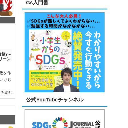
Gs入門書
目標7～
リーン
ご飯を作
いけむ
きを読む
公式YouTubeチャンネル