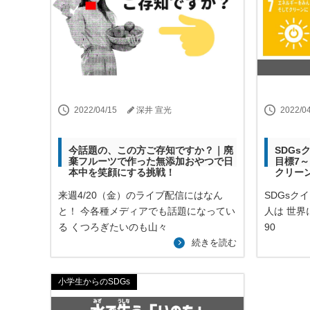
2022/04/15
深井 宣光
2022/0
今話題の、この方ご存知ですか？｜廃
SDG
棄フルーツで作った無添加おやつで日
目標7
本中を笑顔にする挑戦！
クリー
来週4/20（金）のライブ配信にはなん
SDGsク
と！ 今各種メディアでも話題になってい
人は 世界に何
る くつろぎたいのも山々
90
続きを読む
小学生からのSDGs