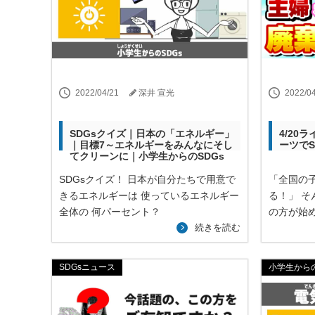
2022/04/21
深井 宣光
2022/0
SDGsクイズ｜日本の「エネルギー」
4/20
｜目標7～エネルギーをみんなにそし
ーツでS
てクリーンに｜小学生からのSDGs
SDGsクイズ！ 日本が自分たちで用意で
「全国の
きるエネルギーは 使っているエネルギー
る！」 
全体の 何パーセント？
の方が始
続きを読む
SDGsニュース
小学生からの