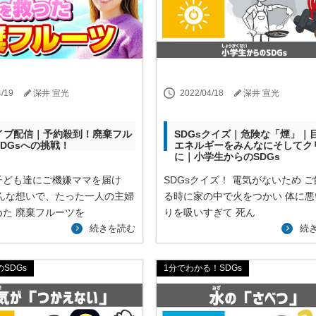
4/19
深井 宣光
2022/04/18
深井 宣光
ライブ配信｜予約殺到！廃棄フル
SDGsクイズ｜危険な「煙」｜
DGsへの挑戦！
エネルギーをみんなにそしてク
に｜小学生からのSDGs
子ども達にご機嫌ママを届け
SDGsクイズ！ 電気がないため 
そんな想いで、たった一人の主婦
る時に家の中で火をつかい 体に悪
めた 廃棄フルーツを
りを吸いすぎて 死ん
続きを読む
続
SDGs
1分でわかる！SDGs