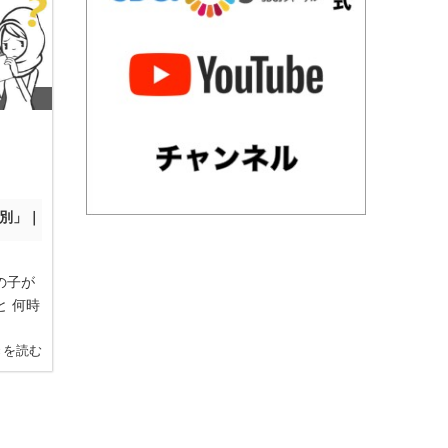
差別」｜
の子が
 何時
きを読む