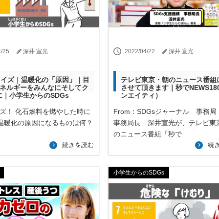
4/25
深井 宣光
2022/04/22
深井 宣光
sクイズ｜温暖化の「原因」｜目
テレビ東京・朝のニュース番組
エネルギーをみんなにそしてク
させて頂きます｜秒でNEWS18
に｜小学生からのSDGs
ンエイティ）
イズ！ 化石燃料を燃やした時に
From：SDGsジャーナル 事務局
球温暖化の原因になるものは何？
事務局長 深井宣光が、テレビ東
のニュース番組「秒で
続きを読む
続
小学生からのSDGs