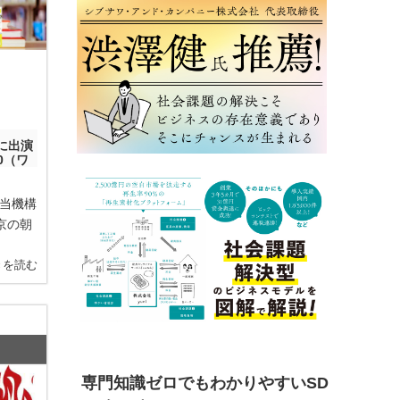
に出演
0（ワ
 当機構
京の朝
きを読む
専門知識ゼロでもわかりやすいSD