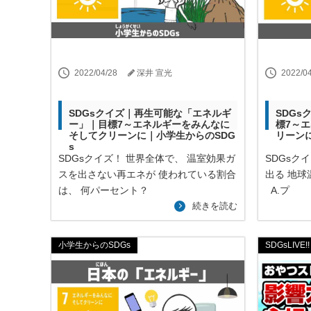
2022/04/28
深井 宣光
2022/0
SDGsクイズ｜再生可能な「エネルギ
SDG
ー」｜目標7～エネルギーをみんなに
標7～
そしてクリーンに｜小学生からのSDG
リーン
s
SDGsクイズ！ 世界全体で、 温室効果ガ
SDGsク
スを出さない再エネが 使われている割合
出る 地
は、 何パーセント？
A.プ
続きを読む
小学生からのSDGs
SDGsLIVE!!