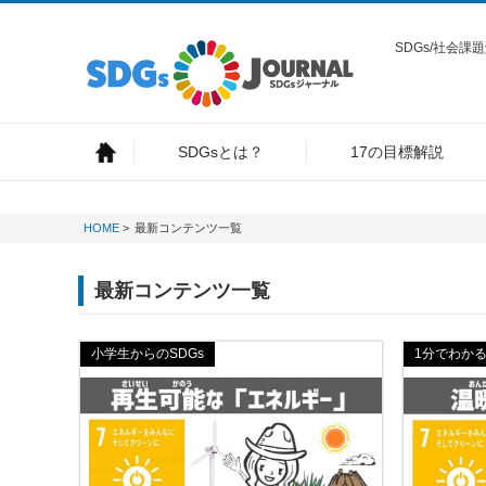
SDGs/社会
SDGsとは？
17の目標解説
HOME
>
最新コンテンツ一覧
最新コンテンツ一覧
小学生からのSDGs
1分でわかる