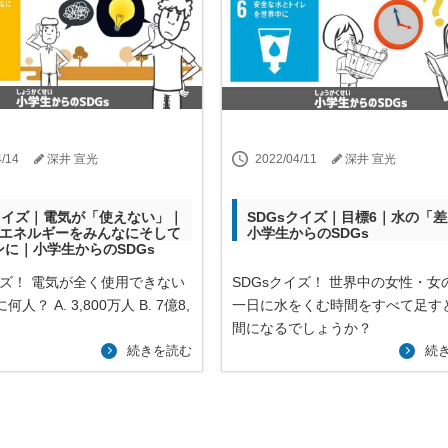
4/14
深井 宣光
2022/04/11
深井 宣光
sクイズ｜電気が「使えない」｜
SDGsクイズ｜目標6｜水の「
～エネルギーをみんなにそして
小学生からのSDGs
ンに｜小学生からのSDGs
イズ！ 電気が全く使用できない
SDGsクイズ！ 世界中の女性・女
人？ A. 3,800万人 B. 7億8,
一日に水をくむ時間をすべて足すと
間になるでしょうか？
続きを読む
続