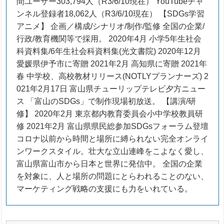
間ユーザー303,794人（R3/6/10現在） YouTubeチャ
ンネル登録者18,062人（R3/6/10現在） 【SDGs学習
アニメ】 企画／構成/シナリオ/制作/監修 全国の企業/
行政/教育機関等で採用。 2020年4月 小学5年生社会
科資料集/6年生社会科資料集(光文書院) 2020年12月
愛媛県伊予市に寄贈 2021年2月 高知県に寄贈 2021年
春 中学校、高校教材リリース(NOTLYプランナーズ) 2
021年2月17日 富山県チューリップテレビ夕方ニュー
ス 「富山のSDGs」で制作現場初放送。 【講演/研
修】 2020年2月 東京都内教育委員会小中学校教員研
修 2021年2月 富山県県民総参加SDGsフォーラム登壇
コロナ以前から時間と場所に縛られない完全オンライ
ンワークスタイル。壮大な立山連峰をこよなく愛し、
富山県富山市から日本と世界に発信中。 全国の企業
を対象に、人と場所の問題にとらわれることのない、
マーケティング戦略の支援にも力をいれている。