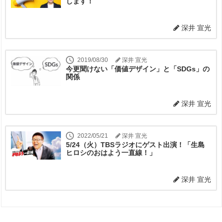
します！
深井 宣光
2019/08/30
深井 宣光
今更聞けない「価値デザイン」と「SDGs」の
関係
深井 宣光
2022/05/21
深井 宣光
5/24（火）TBSラジオにゲスト出演！「生島
ヒロシのおはよう一直線！」
深井 宣光