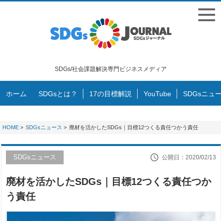
SDGs/社会課題解決専門ビジネスメディア
ホーム
SDGsとは？
17の目標解説
YouTube
SDGsニュ
HOME
>
SDGsニュース
>
廃材を活かしたSDGs｜目標12つくる責任つかう責任
SDGsニュース
公開日：2020/02/13
廃材を活かしたSDGs｜目標12つくる責任つか
う責任