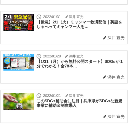
2022/01/31
深井 宣光
【緊急】2/1（火）ミャンマー救済配信｜英語を
しゃべってミャンマー人を…
深井 宣光
2022/01/28
深井 宣光
【1/31（月）から無料公開スタート】SDGsが１
分でわかる！全78本…
深井 宣光
2022/01/21
深井 宣光
このSDGs補助金に注目｜兵庫県がSDGsな新規
事業に補助金制度導入
深井 宣光