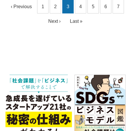
‹ Previous
1
2
3
4
5
6
7
Next ›
Last »