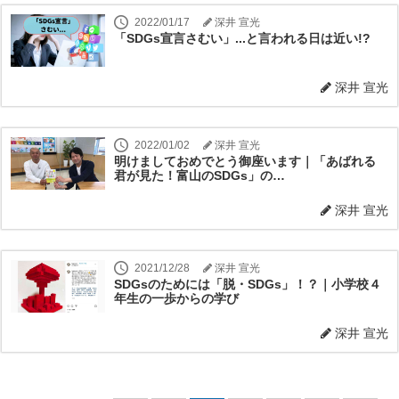
2022/01/17
深井 宣光
「SDGs宣言さむい」...と言われる日は近い!?
深井 宣光
2022/01/02
深井 宣光
明けましておめでとう御座います｜「あばれる
君が見た！富山のSDGs」の…
深井 宣光
2021/12/28
深井 宣光
SDGsのためには「脱・SDGs」！？｜小学校４
年生の一歩からの学び
深井 宣光