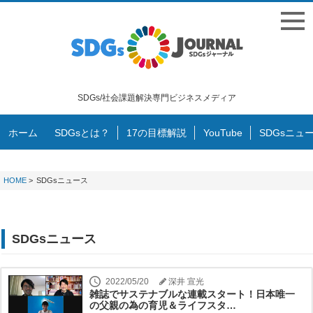
SDGs/社会課題解決専門ビジネスメディア
ホーム
SDGsとは？
17の目標解説
YouTube
SDGsニュ
HOME
>
SDGsニュース
SDGsニュース
2022/05/20
深井 宣光
雑誌でサステナブルな連載スタート！日本唯一
の父親の為の育児＆ライフスタ…