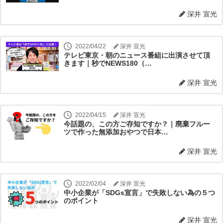
深井 宣光
2022/04/22
深井 宣光
テレビ東京・朝のニュース番組に出演させて頂
きます｜秒でNEWS180（…
深井 宣光
2022/04/15
深井 宣光
今話題の、この方ご存知ですか？｜廃棄フルー
ツで作った無添加おやつで日本…
深井 宣光
2022/02/04
深井 宣光
中小企業が「SDGs宣言」で失敗しない為の５つ
のポイント
深井 宣光