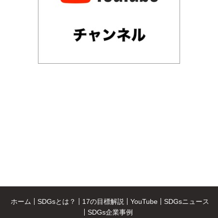
ホーム
SDGsとは？
17の目標解説
YouTube
SDGsニュース
SDGs企業事例