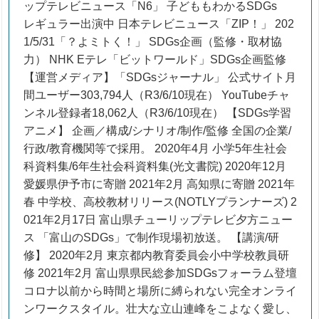
ップテレビニュース「N6」 子どももわかるSDGs
レギュラー出演中 日本テレビニュース「ZIP！」 202
1/5/31「？よミトく！」 SDGs企画（監修・取材協
力） NHK Eテレ「ビットワールド」SDGs企画監修
【運営メディア】「SDGsジャーナル」 公式サイト月
間ユーザー303,794人（R3/6/10現在） YouTubeチャ
ンネル登録者18,062人（R3/6/10現在） 【SDGs学習
アニメ】 企画／構成/シナリオ/制作/監修 全国の企業/
行政/教育機関等で採用。 2020年4月 小学5年生社会
科資料集/6年生社会科資料集(光文書院) 2020年12月
愛媛県伊予市に寄贈 2021年2月 高知県に寄贈 2021年
春 中学校、高校教材リリース(NOTLYプランナーズ) 2
021年2月17日 富山県チューリップテレビ夕方ニュー
ス 「富山のSDGs」で制作現場初放送。 【講演/研
修】 2020年2月 東京都内教育委員会小中学校教員研
修 2021年2月 富山県県民総参加SDGsフォーラム登壇
コロナ以前から時間と場所に縛られない完全オンライ
ンワークスタイル。壮大な立山連峰をこよなく愛し、