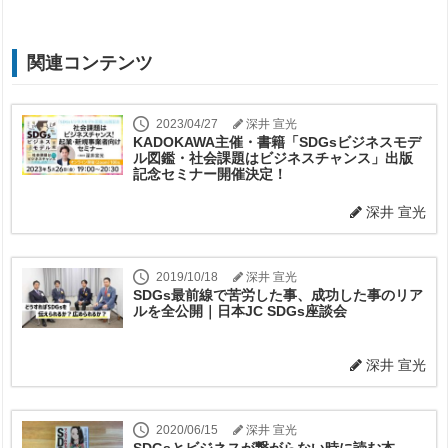
関連コンテンツ
2023/04/27
深井 宣光
KADOKAWA主催・書籍「SDGsビジネスモデ
ル図鑑・社会課題はビジネスチャンス」出版
記念セミナー開催決定！
深井 宣光
2019/10/18
深井 宣光
SDGs最前線で苦労した事、成功した事のリア
ルを全公開｜日本JC SDGs座談会
深井 宣光
2020/06/15
深井 宣光
SDGsとビジネスが繋がらない時に読む本