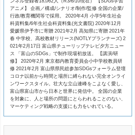
ンネル登録者18,062人（R3/6/10現在） 【SDGs学習
アニメ】 企画／構成/シナリオ/制作/監修 全国の企業/
行政/教育機関等で採用。 2020年4月 小学5年生社会
科資料集/6年生社会科資料集(光文書院) 2020年12月
愛媛県伊予市に寄贈 2021年2月 高知県に寄贈 2021年
春 中学校、高校教材リリース(NOTLYプランナーズ) 2
021年2月17日 富山県チューリップテレビ夕方ニュー
ス 「富山のSDGs」で制作現場初放送。 【講演/研
修】 2020年2月 東京都内教育委員会小中学校教員研
修 2021年2月 富山県県民総参加SDGsフォーラム登壇
コロナ以前から時間と場所に縛られない完全オンライ
ンワークスタイル。壮大な立山連峰をこよなく愛し、
富山県富山市から日本と世界に発信中。 全国の企業
を対象に、人と場所の問題にとらわれることのない、
マーケティング戦略の支援にも力をいれている。