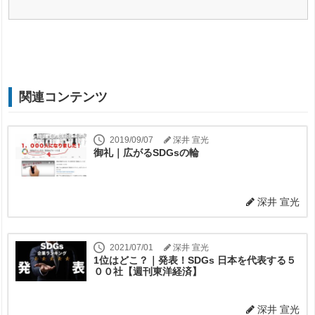
関連コンテンツ
2019/09/07
深井 宣光
御礼｜広がるSDGsの輪
深井 宣光
2021/07/01
深井 宣光
1位はどこ？｜発表！SDGs 日本を代表する５
００社【週刊東洋経済】
深井 宣光