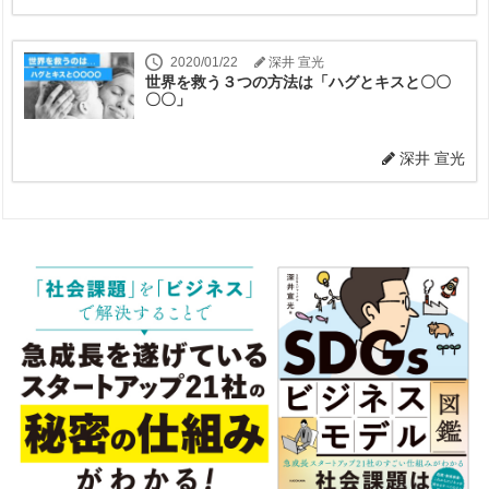
2020/01/22
深井 宣光
世界を救う３つの方法は「ハグとキスと〇〇
〇〇」
深井 宣光