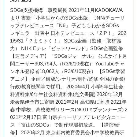
SDGs支援機構 事務局長 2021年11月KADOKAWA
より 書籍「小学生からのSDGs出版」 JNN/チューリ
ップテレビニュース「N6」 子どももわかるSDGs
レギュラー出演中 日本テレビニュース「ZIP！」 202
1/5/31「？よミトく！」 SDGs企画（監修・取材協
力） NHK Eテレ「ビットワールド」SDGs企画監修
【運営メディア】「SDGsジャーナル」 公式サイト月
間ユーザー303,794人（R3/6/10現在） YouTubeチャ
ンネル登録者18,062人（R3/6/10現在） 【SDGs学習
アニメ】 企画／構成/シナリオ/制作/監修 全国の企業/
行政/教育機関等で採用。 2020年4月 小学5年生社会
科資料集/6年生社会科資料集(光文書院) 2020年12月
愛媛県伊予市に寄贈 2021年2月 高知県に寄贈 2021年
春 中学校、高校教材リリース(NOTLYプランナーズ) 2
021年2月17日 富山県チューリップテレビ夕方ニュー
ス 「富山のSDGs」で制作現場初放送。 【講演/研
修】 2020年2月 東京都内教育委員会小中学校教員研